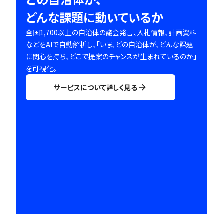
どんな課題に動いているか
全国1,700以上の自治体の議会発言、入札情報、計画資料
などをAIで自動解析し、「いま、どの自治体が、どんな課題
に関心を持ち、どこで提案のチャンスが生まれているのか」
を可視化。
サービスについて詳しく見る
arrow_forward