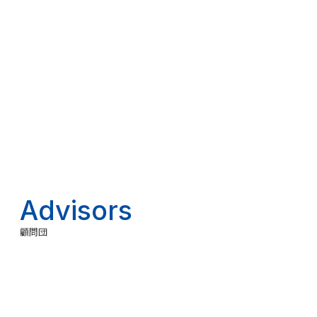
専務執行役員 COO
神谷勇太
国会議員元政策スタッフ／外資系コンサルタント
Advisors
顧問団