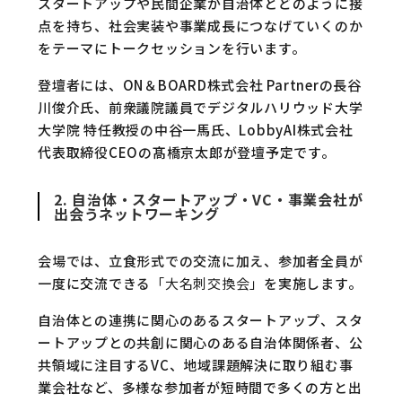
スタートアップや民間企業が自治体とどのように接
点を持ち、社会実装や事業成長につなげていくのか
をテーマにトークセッションを行います。
登壇者には、ON＆BOARD株式会社 Partnerの長谷
川俊介氏、前衆議院議員でデジタルハリウッド大学
大学院 特任教授の中谷一馬氏、LobbyAI株式会社
代表取締役CEOの髙橋京太郎が登壇予定です。
2. 自治体・スタートアップ・VC・事業会社が
出会うネットワーキング
会場では、立食形式での交流に加え、参加者全員が
一度に交流できる
「大名刺交換会」
を実施します。
自治体との連携に関心のあるスタートアップ、スタ
ートアップとの共創に関心のある自治体関係者、公
共領域に注目するVC、地域課題解決に取り組む事
業会社など、多様な参加者が短時間で多くの方と出