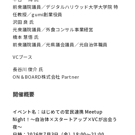
前衆議院議員／デジタルハリウッド大学大学院 特
任教授／gumi創業役員
沢田 良 氏
元衆議院議員／外食コンサル事業経営
橋本 慧悟 氏
前衆議院議員／元県議会議員／元自治体職員
VCブース
長谷川 俊介 氏
ON＆BOARD株式会社 Partner
開催概要
イベント名：はじめての官民連携 Meetup
Night！〜自治体×スタートアップ×VCが出会う
夜〜
日時：2026年7月3日（金）18:00〜21:00