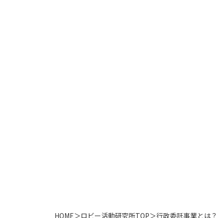
HOME
＞
ロビー活動研究所TOP
＞
行政委託事業とは？