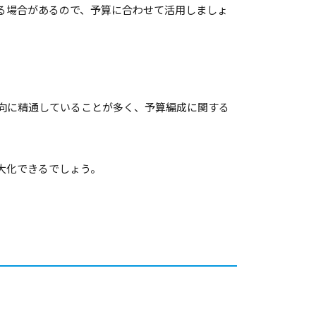
る場合があるので、予算に合わせて活用しましょ
向に精通していることが多く、予算編成に関する
大化できるでしょう。