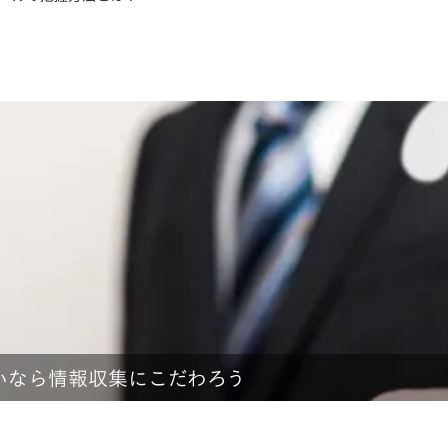
いなら情報収集にこだわろう