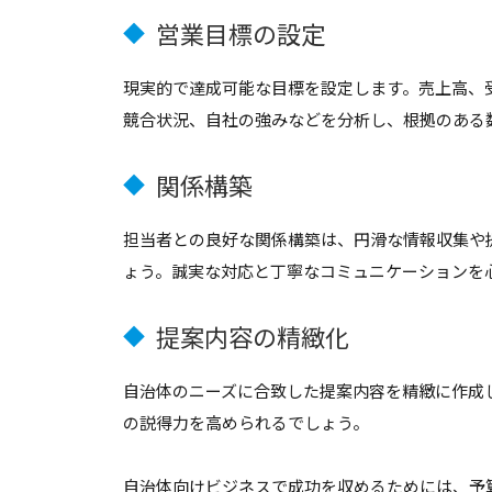
営業目標の設定
◆
現実的で達成可能な目標を設定します。売上高、
競合状況、自社の強みなどを分析し、根拠のある
関係構築
◆
担当者との良好な関係構築は、円滑な情報収集や
ょう。誠実な対応と丁寧なコミュニケーションを
提案内容の精緻化
◆
自治体のニーズに合致した提案内容を精緻に作成
の説得力を高められるでしょう。
自治体向けビジネスで成功を収めるためには、予