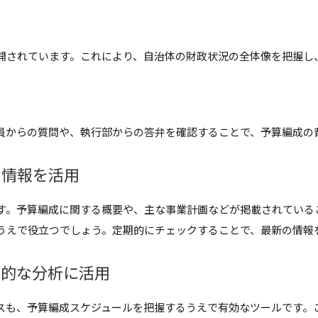
開されています。これにより、自治体の財政状況の全体像を把握し
員からの質問や、執行部からの答弁を確認することで、予算編成の
の情報を活用
す。予算編成に関する概要や、主な事業計画などが掲載されている
うえで役立つでしょう。定期的にチェックすることで、最新の情報
角的な分析に活用
スも、予算編成スケジュールを把握するうえで有効なツールです。