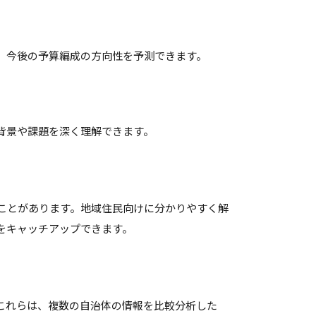
、今後の予算編成の方向性を予測できます。
背景や課題を深く理解できます。
ことがあります。地域住民向けに分かりやすく解
をキャッチアップできます。
これらは、複数の自治体の情報を比較分析した