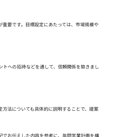
が重要です。目標設定にあたっては、市場規模や
ントへの招待などを通して、信頼関係を築きまし
定方法についても具体的に説明することで、提案
記でお伝えした内容を参考に、年間営業計画を構