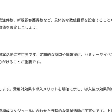
受注件数、新規顧客獲得数など、具体的な数値目標を設定すること
数値を設定しましょう。
提案活動に不可欠です。定期的な訪問や情報提供、セミナーやイベ
心がけることが重要です。
します。費用対効果や導入メリットを明確に示し、導入後の効果測
算編成スケジュールに合わせた戦略的な営業活動が不可欠です。上