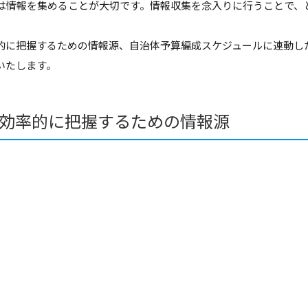
は情報を集めることが大切です。情報収集を念入りに行うことで、
的に把握するための情報源、自治体予算編成スケジュールに連動した
いたします。
効率的に把握するための情報源