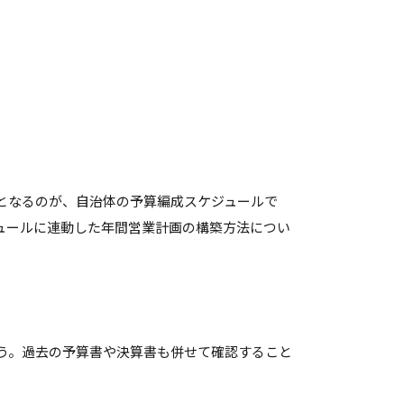
となるのが、自治体の予算編成スケジュールで
ュールに連動した年間営業計画の構築方法につい
う。過去の予算書や決算書も併せて確認すること