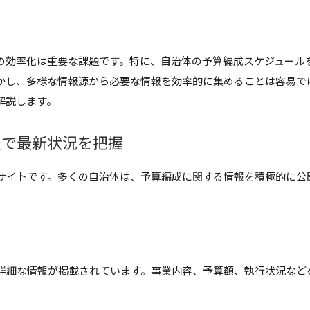
の効率化は重要な課題です。特に、自治体の予算編成スケジュール
かし、多様な情報源から必要な情報を効率的に集めることは容易で
解説します。
報で最新状況を把握
サイトです。多くの自治体は、予算編成に関する情報を積極的に公
詳細な情報が掲載されています。事業内容、予算額、執行状況など